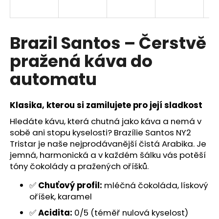
a
j
í
Brazil Santos – Čerstvě
t
pražená káva do
?
automatu
Klasika, kterou si zamilujete pro její sladkost
HLEDAT
Hledáte kávu, která chutná jako káva a nemá v
sobě ani stopu kyselosti? Brazílie Santos NY2
Tristar je naše nejprodávanější čistá Arabika. Je
jemná, harmonická a v každém šálku vás potěší
tóny čokolády a pražených oříšků.
✅
Chuťový profil:
mléčná čokoláda, lískový
oříšek, karamel
✅
Acidita:
0/5 (téměř nulová kyselost)