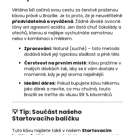
Většina lidí začíná svou cestu za čerstvě praženou
kávou právě u Brazílie. Je to proto, že je neuvěřitelně
předvídatelná a vyvážená
. Žádné divoké ovocné
tóny ani agresivní acidita. Jen čistá chuť čokolády a
ořechů, kterou si nejlépe vychutnáte samotnou
nebo v kombinaci s mlékem.
Zpracování:
Natural (suché) – tato metoda
dodává kávě její typickou sladkost a plné tělo.
Čerstvost na prvním místě:
Kávu pražíme v
malých dávkách tak, aby se k vám dostala v
momentě, kdy je její aroma nejsilnější.
Ideální dárek:
Pokud kupujete kávu někomu
jako dárek a nevíte, co mu chutná, touto
Brazílií se trefíte do vkusu 99 % kávomilců.
💡 Tip: Součást našeho
Startovacího balíčku
Tuto kávu najdete také v našem
Startovacím