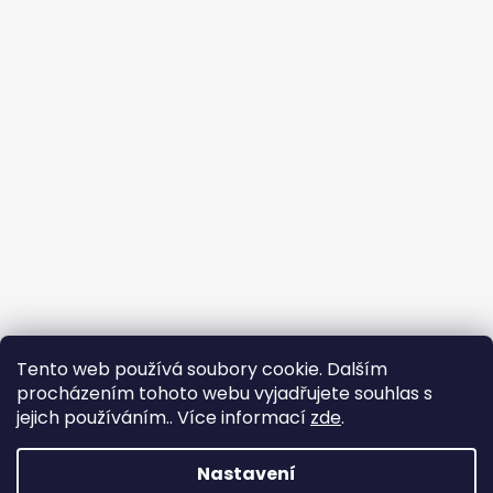
Tento web používá soubory cookie. Dalším
procházením tohoto webu vyjadřujete souhlas s
jejich používáním.. Více informací
zde
.
Obchodní podmínky
Podmínky ochrany osobních údajů
Nastavení
Vytvořil Shoptet