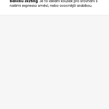
balíčku 3x250g
. Je to ideální kousek pro srovnání s
našimi espresso směsí, nebo ovocnější arabikou.
Z
á
p
a
t
í